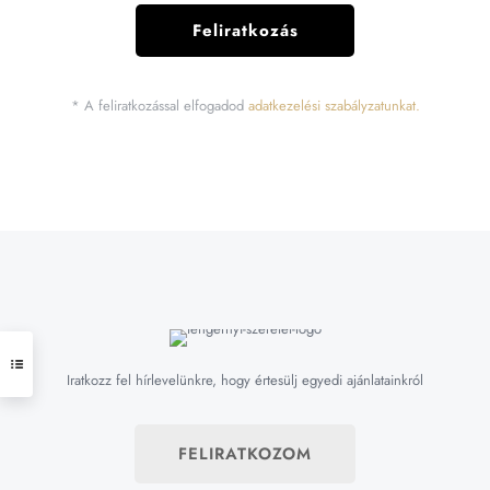
* A feliratkozással elfogadod
adatkezelési szabályzatunkat.
Iratkozz fel hírlevelünkre, hogy értesülj egyedi ajánlatainkról
FELIRATKOZOM