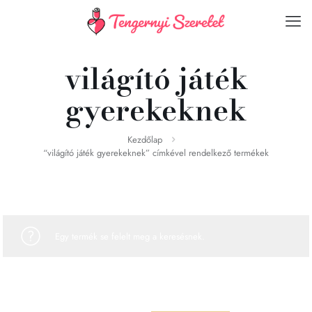
világító játék
gyerekeknek
Kezdőlap
“világító játék gyerekeknek” címkével rendelkező termékek
Egy termék se felelt meg a keresésnek.