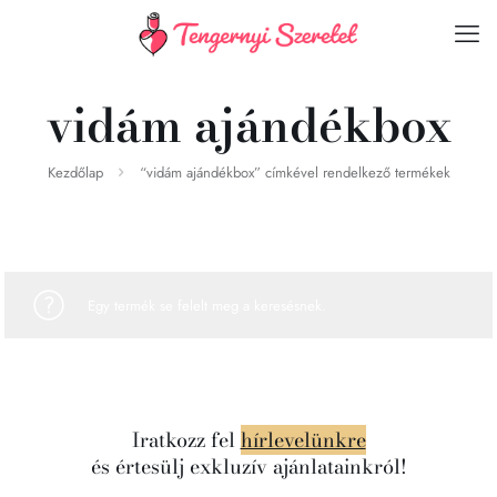
vidám ajándékbox
Kezdőlap
“vidám ajándékbox” címkével rendelkező termékek
Egy termék se felelt meg a keresésnek.
Iratkozz fel
hírlevelünkre
és értesülj exkluzív ajánlatainkról!