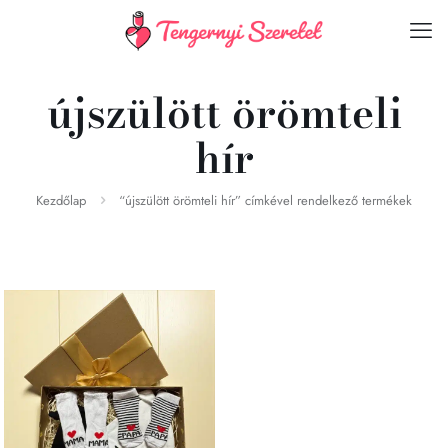
újszülött örömteli
hír
Kezdőlap
“újszülött örömteli hír” címkével rendelkező termékek