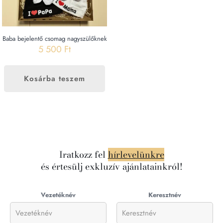
Baba bejelentő csomag nagyszülőknek
5 500
Ft
Kosárba teszem
Iratkozz fel
hírlevelünkre
és értesülj exkluzív ajánlatainkról!
Vezetéknév
Keresztnév