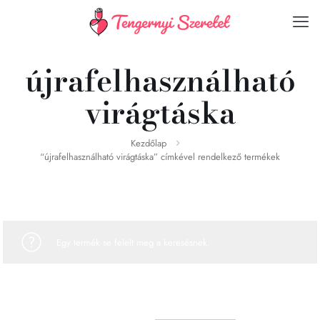
újrafelhasználható
virágtáska
Kezdőlap
“újrafelhasználható virágtáska” címkével rendelkező termékek
Egy termék se felelt meg a keresésnek.