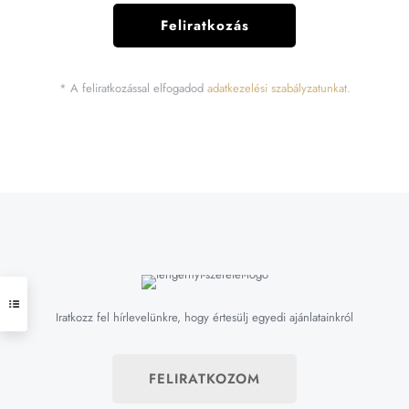
* A feliratkozással elfogadod
adatkezelési szabályzatunkat.
Iratkozz fel hírlevelünkre, hogy értesülj egyedi ajánlatainkról
FELIRATKOZOM