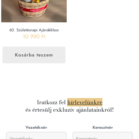
60. Születésnapi Ajándékbox
10 990
Ft
Kosárba teszem
Iratkozz fel
hírlevelünkre
és értesülj exkluzív ajánlatainkról!
Vezetéknév
Keresztnév