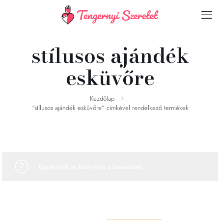
stílusos ajándék
esküvőre
Kezdőlap
“stílusos ajándék esküvőre” címkével rendelkező termékek
Egy termék se felelt meg a keresésnek.