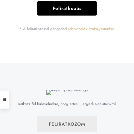
* A feliratkozással elfogadod
adatkezelési szabályzatunkat.
Iratkozz fel hírlevelünkre, hogy értesülj egyedi ajánlatainkról
FELIRATKOZOM