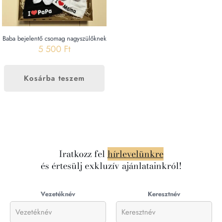
Baba bejelentő csomag nagyszülőknek
5 500
Ft
Kosárba teszem
Iratkozz fel
hírlevelünkre
és értesülj exkluzív ajánlatainkról!
Vezetéknév
Keresztnév