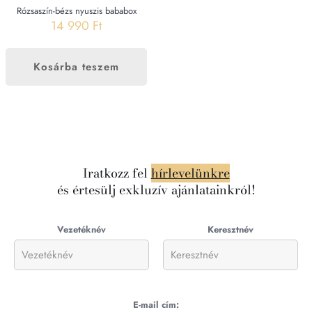
Rózsaszín-bézs nyuszis bababox
14 990
Ft
Kosárba teszem
Iratkozz fel
hírlevelünkre
és értesülj exkluzív ajánlatainkról!
Vezetéknév
Keresztnév
E-mail cím: