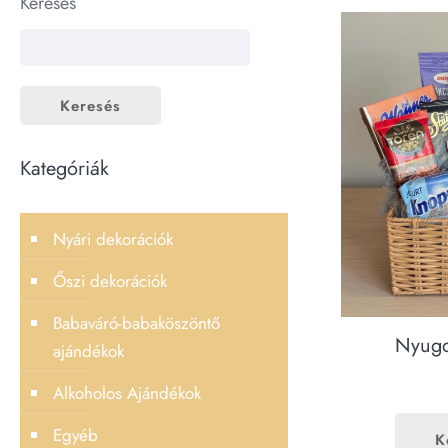
Keresés
Keresés
Kategóriák
Nyári dekorációk
Őszi dekorációk
Babaváró-babaköszöntő
Nyugd
ajándékok
Alkoholos Ajándékok
Egyéb
K