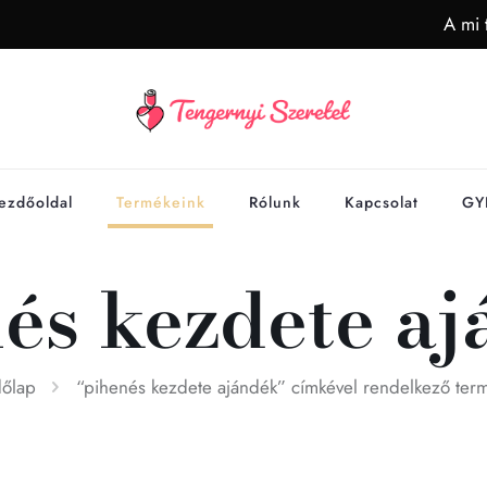
A mi 
ezdőoldal
Termékeink
Rólunk
Kapcsolat
GY
és kezdete a
őlap
“pihenés kezdete ajándék” címkével rendelkező ter