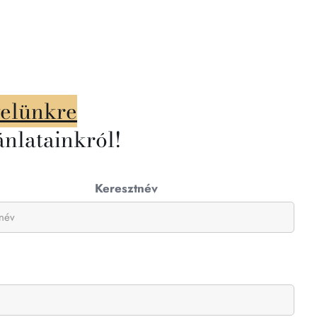
velünkre
ánlatainkról!
Keresztnév