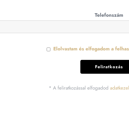
Telefonszám
Elolvastam és elfogadom a felhasz
* A feliratkozással elfogadod
adatkezel