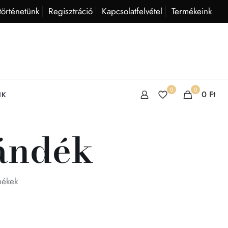
történetünk
Regisztráció
Kapcsolatfelvétel
Termékeink
0
0
0
Ft
IK
jándék
mékek