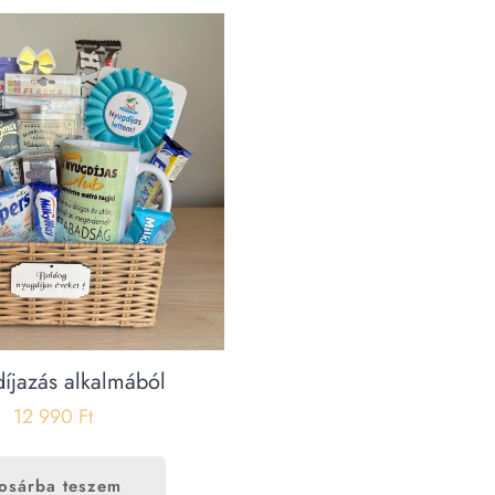
íjazás alkalmából
12 990
Ft
osárba teszem