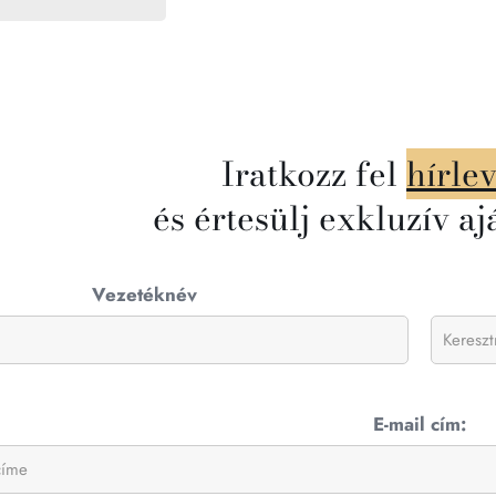
Iratkozz fel
hírle
és értesülj exkluzív aj
Vezetéknév
E-mail cím: