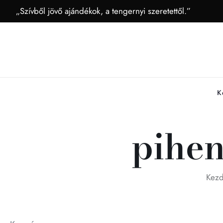
„Szívből jövő ajándékok, a tengernyi szeretettől.”
K
pihen
Kezd