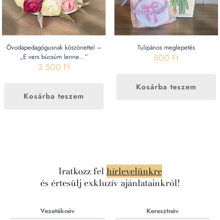
Óvodapedagógusnak köszönettel –
Tulipános meglepetés
800
Ft
„E vers búcsúm lenne…”
3 500
Ft
Kosárba teszem
Kosárba teszem
Iratkozz fel
hírlevelünkre
és értesülj exkluzív ajánlatainkról!
Vezetéknév
Keresztnév