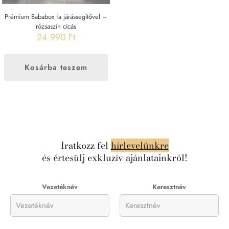
Prémium Bababox fa járássegítővel –
rózsaszín cicás
24 990
Ft
Kosárba teszem
Iratkozz fel
hírlevelünkre
és értesülj exkluzív ajánlatainkról!
Vezetéknév
Keresztnév