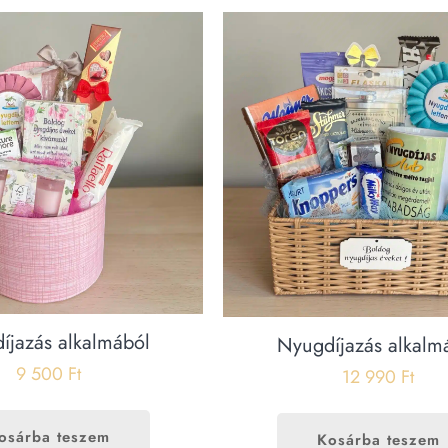
íjazás alkalmából
Nyugdíjazás alkalm
9 500
Ft
12 990
Ft
osárba teszem
Kosárba teszem