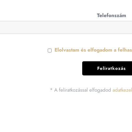
Telefonszám
Elolvastam és elfogadom a felhasz
* A feliratkozással elfogadod
adatkezel