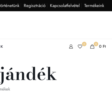
történetünk
Regisztráció
Kapcsolatfelvétel
Termékeink
0
0
0
Ft
IK
ajándék
rmékek