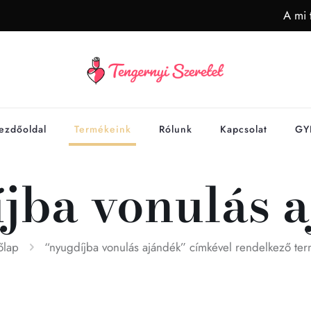
A mi 
ezdőoldal
Termékeink
Rólunk
Kapcsolat
GY
jba vonulás 
őlap
“nyugdíjba vonulás ajándék” címkével rendelkező te