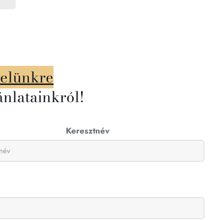
velünkre
ánlatainkról!
Keresztnév