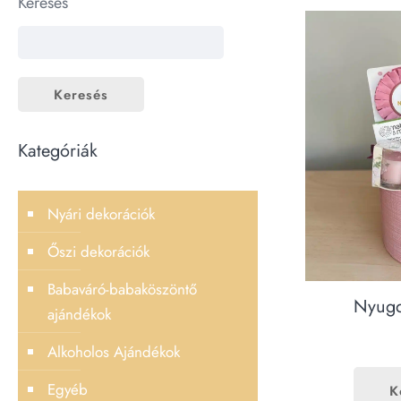
Keresés
Keresés
Kategóriák
Nyári dekorációk
Őszi dekorációk
Babaváró-babaköszöntő
Nyugd
ajándékok
Alkoholos Ajándékok
Egyéb
K