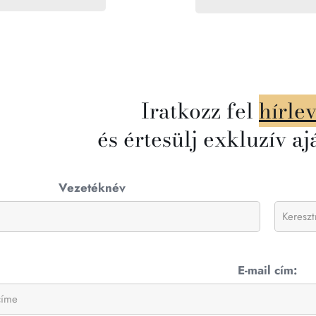
Iratkozz fel
hírle
és értesülj exkluzív aj
Vezetéknév
E-mail cím: