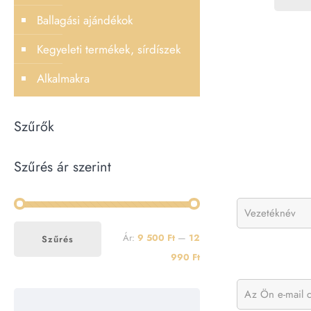
Ballagási ajándékok
Kegyeleti termékek, sírdíszek
Alkalmakra
Szűrők
Szűrés ár szerint
Min
Max
Ár:
9 500 Ft
—
12
Szűrés
ár
ár
990 Ft