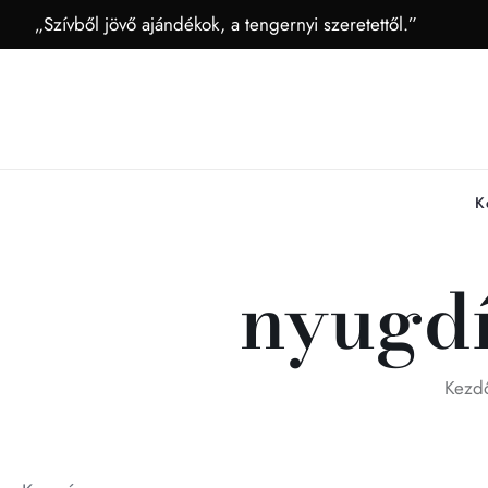
„Szívből jövő ajándékok, a tengernyi szeretettől.”
K
nyugdí
Kezd