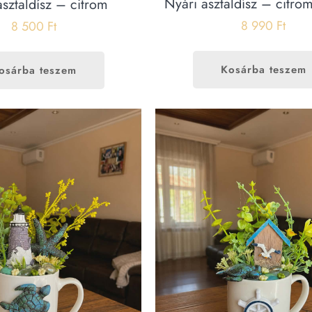
Nyári asztaldísz – citro
asztaldísz – citrom
8 990
Ft
8 500
Ft
Kosárba teszem
osárba teszem