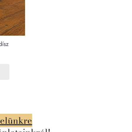
dísz
velünkre