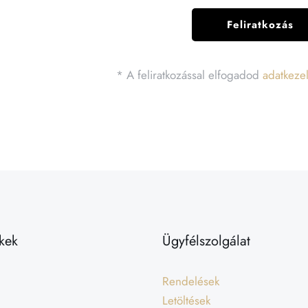
* A feliratkozással elfogadod
adatkezel
kek
Ügyfélszolgálat
Rendelések
Letöltések