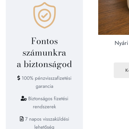
Fontos
Nyári
számunkra
a biztonságod
K
100% pénzvisszafizetési
garancia
Biztonságos fizetési
rendszerek
7 napos visszaküldési
lehetőség