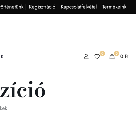
történetünk
Regisztráció
Kapcsolatfelvétel
Termékeink
0
0
0
Ft
IK
zíció
ékek