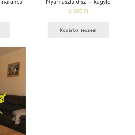
m-narancs
Nyári asztaldísz – kagyló
6 990
Ft
Kosárba teszem