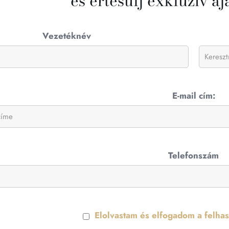
és értesülj exkluzív aj
Vezetéknév
E-mail cím:
Telefonszám
Elolvastam és elfogadom a felhasz