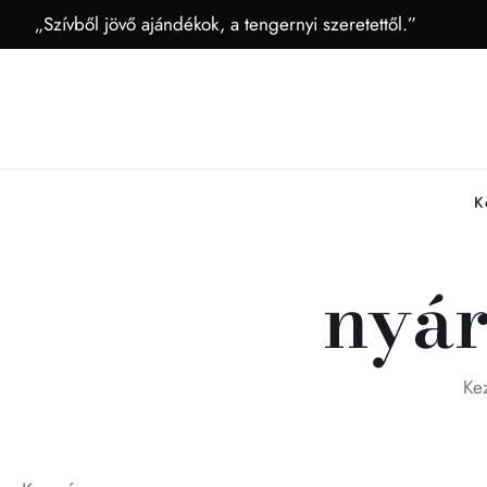
„Szívből jövő ajándékok, a tengernyi szeretettől.”
K
nyár
Ke