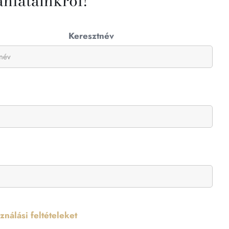
ánlatainkról!
Keresztnév
nálási feltételeket