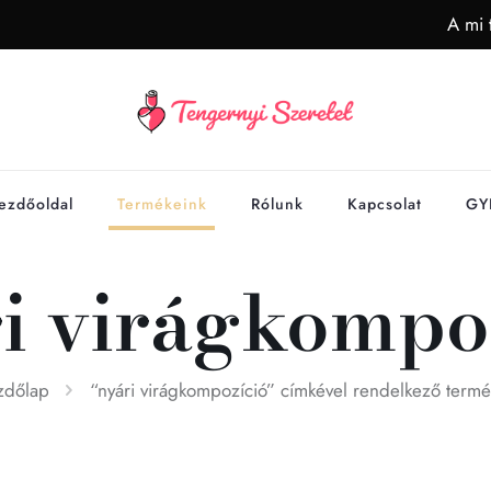
A mi 
ezdőoldal
Termékeink
Rólunk
Kapcsolat
GY
i virágkompo
zdőlap
“nyári virágkompozíció” címkével rendelkező term