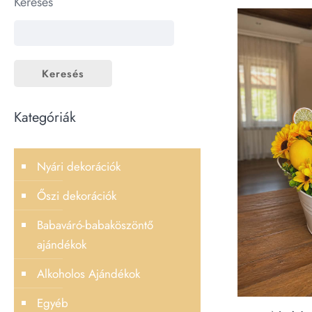
Keresés
Keresés
Kategóriák
Nyári dekorációk
Őszi dekorációk
Babaváró-babaköszöntő
ajándékok
Alkoholos Ajándékok
Egyéb