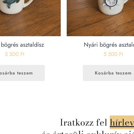
 bögrés asztaldísz
Nyári bögrés asztal
5 500
Ft
5 500
Ft
osárba teszem
Kosárba teszem
Iratkozz fel
hírle