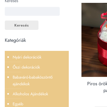
Keresés
Keresés
Kategóriák
Nyári dekorációk
Őszi dekorációk
Babaváró-babaköszöntő
Piros örö
ajándékok
p
Alkoholos Ajándékok
Egyéb