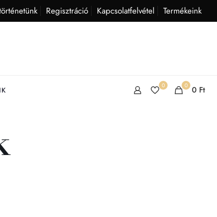
történetünk
Regisztráció
Kapcsolatfelvétel
Termékeink
0
0
0
Ft
IK
k