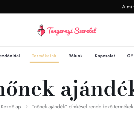
A mi 
ezdőoldal
Termékeink
Rólunk
Kapcsolat
GY
nőnek ajándé
Kezdőlap
“nőnek ajándék” címkével rendelkező termékek