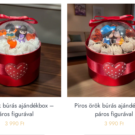
k búrás ajándékbox –
Piros örök búrás ajánd
áros figurával
páros figurával
3 990
Ft
3 990
Ft