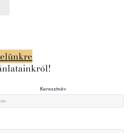
velünkre
ánlatainkról!
Keresztnév