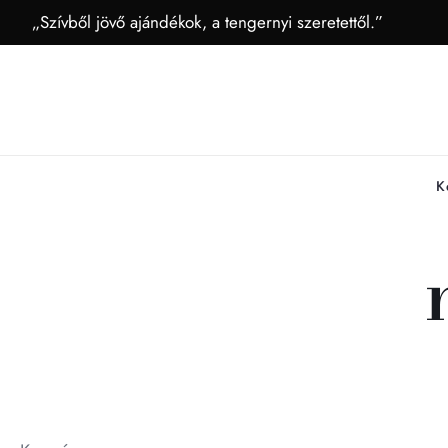
„Szívből jövő ajándékok, a tengernyi szeretettől.”
K