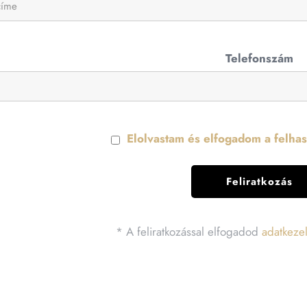
Telefonszám
Elolvastam és elfogadom a felhasz
* A feliratkozással elfogadod
adatkezel