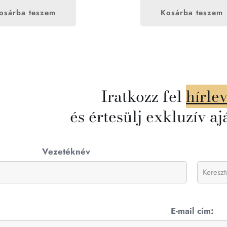
osárba teszem
Kosárba teszem
Iratkozz fel
hírle
és értesülj exkluzív aj
Vezetéknév
E-mail cím: