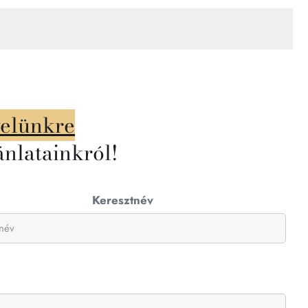
velünkre
ánlatainkról!
Keresztnév