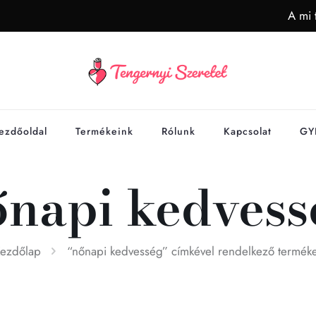
A mi 
ezdőoldal
Termékeink
Rólunk
Kapcsolat
GY
őnapi kedvess
ezdőlap
“nőnapi kedvesség” címkével rendelkező termék