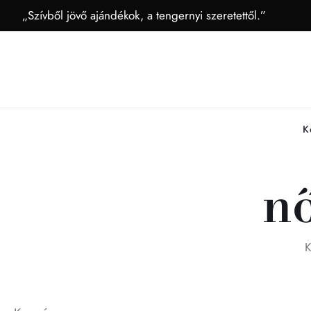
„Szívből jövő ajándékok, a tengernyi szeretettől.”
K
n
K