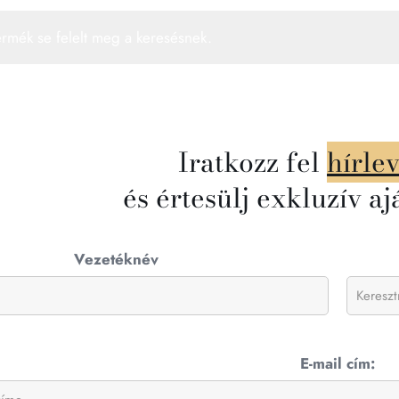
ermék se felelt meg a keresésnek.
Iratkozz fel
hírle
és értesülj exkluzív aj
Vezetéknév
E-mail cím: