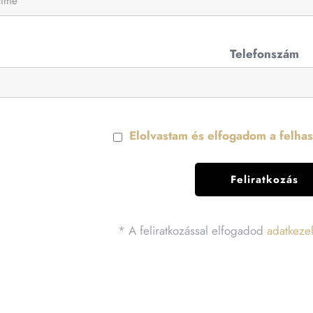
Telefonszám
Elolvastam és elfogadom a felhasz
* A feliratkozással elfogadod
adatkezel