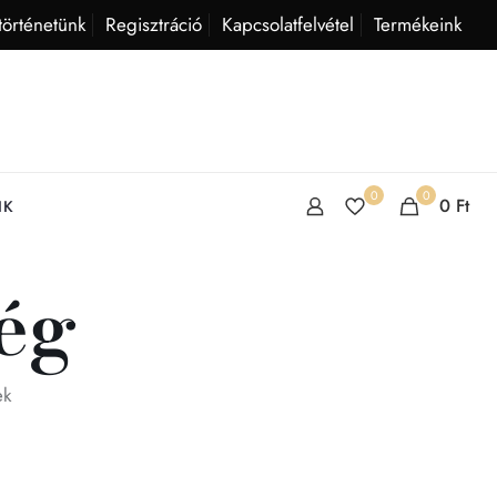
történetünk
Regisztráció
Kapcsolatfelvétel
Termékeink
0
0
0
Ft
IK
ég
ek