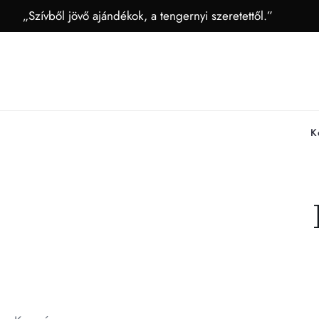
„Szívből jövő ajándékok, a tengernyi szeretettől.”
K