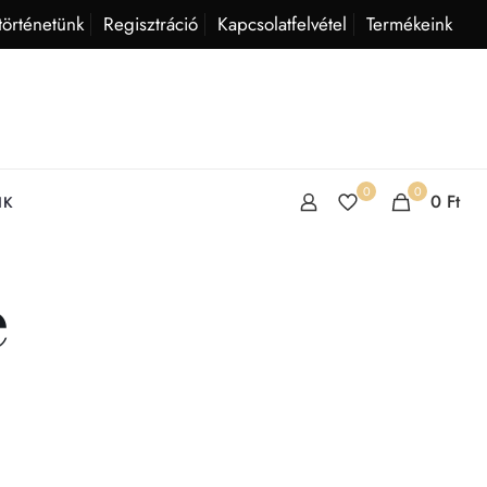
történetünk
Regisztráció
Kapcsolatfelvétel
Termékeink
0
0
0
Ft
IK
e