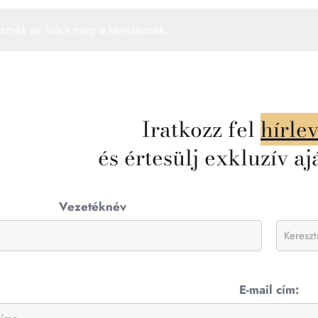
ermék se felelt meg a keresésnek.
Iratkozz fel
hírle
és értesülj exkluzív aj
Vezetéknév
E-mail cím: