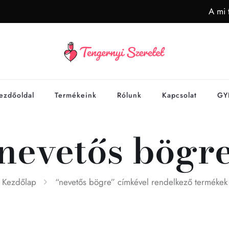
A mi 
ezdőoldal
Termékeink
Rólunk
Kapcsolat
GY
nevetős bögr
Kezdőlap
“nevetős bögre” címkével rendelkező termékek