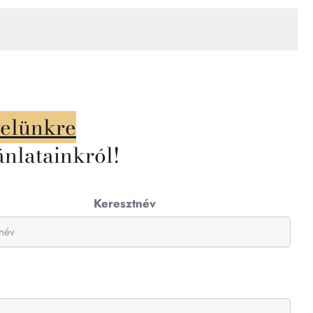
velünkre
ánlatainkról!
Keresztnév