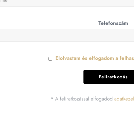
Telefonszám
Elolvastam és elfogadom a felhasz
* A feliratkozással elfogadod
adatkezel