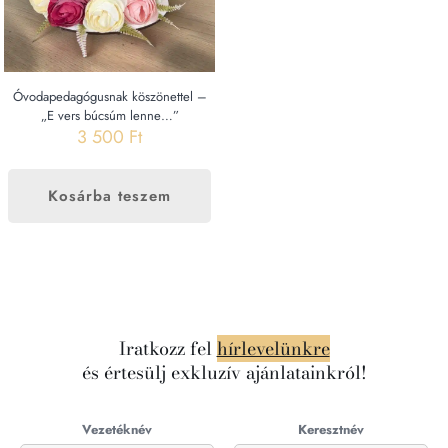
Óvodapedagógusnak köszönettel –
„E vers búcsúm lenne…”
3 500
Ft
Kosárba teszem
Iratkozz fel
hírlevelünkre
és értesülj exkluzív ajánlatainkról!
Vezetéknév
Keresztnév