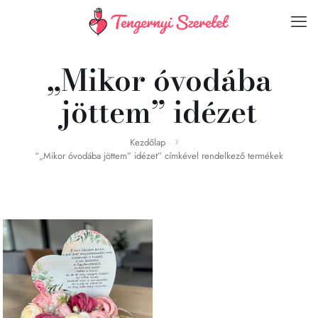
„Mikor óvodába
jöttem” idézet
Kezdőlap
“„Mikor óvodába jöttem” idézet” címkével rendelkező termékek