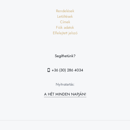
Rendelések
Letöltések
Címek
Fiók adatok
Elfelejtett jelszó
Segíthetünk?
+36 (30) 286 4034
Nyitvatartás:
A HÉT MINDEN NAPJÁN!