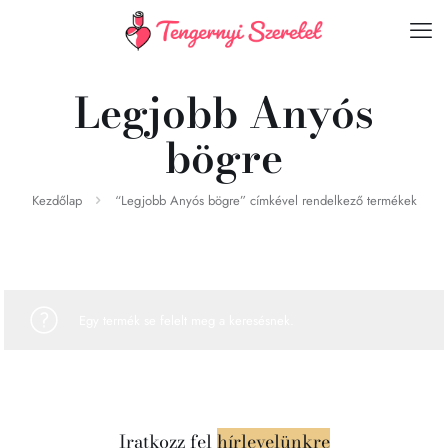
Legjobb Anyós
bögre
Kezdőlap
“Legjobb Anyós bögre” címkével rendelkező termékek
Egy termék se felelt meg a keresésnek.
Iratkozz fel
hírlevelünkre