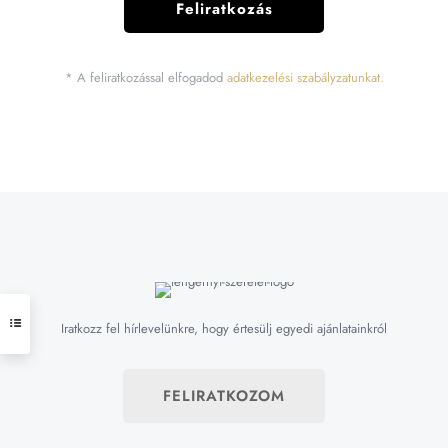
* A feliratkozással elfogadod
adatkezelési szabályzatunkat.
Iratkozz fel hírlevelünkre, hogy értesülj egyedi ajánlatainkról
FELIRATKOZOM