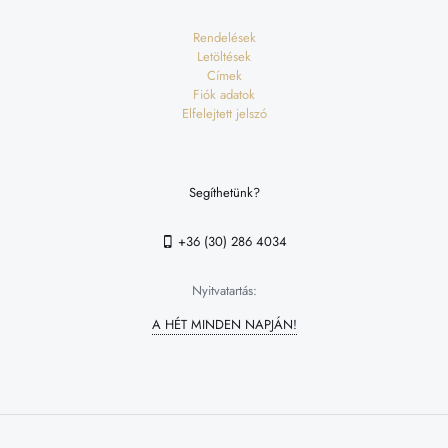
Rendelések
Letöltések
Címek
Fiók adatok
Elfelejtett jelszó
Segíthetünk?
+36 (30) 286 4034
Nyitvatartás:
A HÉT MINDEN NAPJÁN!