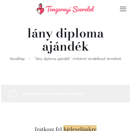
lány diploma
ajándék
Kezdőlap
“lány diploma ajándék” címkével rendelkező termékek
Egy termék se felelt meg a keresésnek.
Iratkozz fel
hírlevelünkre