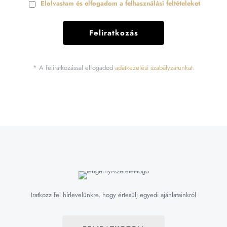
Elolvastam és elfogadom a felhasználási feltételeket
* A feliratkozással elfogadod
adatkezelési szabályzatunkat.
Iratkozz fel hírlevelünkre, hogy értesülj egyedi ajánlatainkról