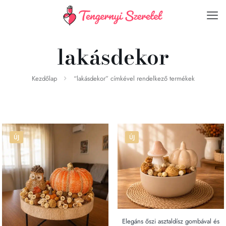
lakásdekor
Kezdőlap
“lakásdekor” címkével rendelkező termékek
ÚJ
ÚJ
Elegáns őszi asztaldísz gombával és