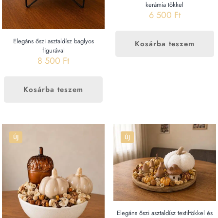
kerámia tökkel
6 500
Ft
Elegáns őszi asztaldísz baglyos
Kosárba teszem
figurával
8 500
Ft
Kosárba teszem
ÚJ
ÚJ
Elegáns őszi asztaldísz textiltökkel és