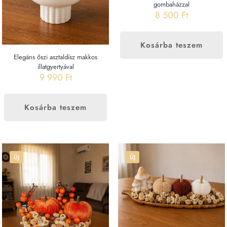
gombaházzal
8 500
Ft
Kosárba teszem
Elegáns őszi asztaldísz makkos
illatgyertyával
9 990
Ft
Kosárba teszem
ÚJ
ÚJ