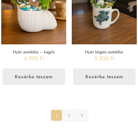
Nyári asztaldísz – kagyló
Nyári bögrés asztaldísz
6 990
Ft
5 500
Ft
Kosárba teszem
Kosárba teszem
1
2
3