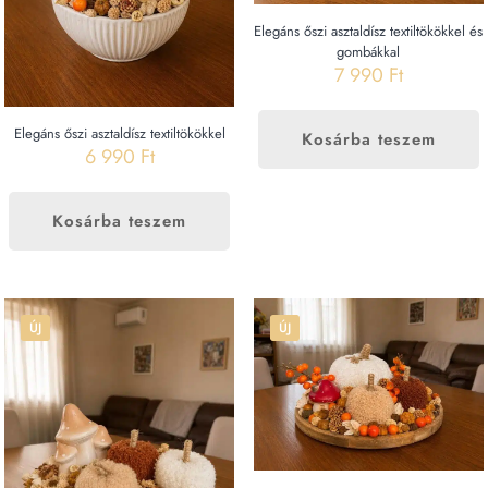
Elegáns őszi asztaldísz textiltökökkel és
gombákkal
7 990
Ft
Elegáns őszi asztaldísz textiltökökkel
Kosárba teszem
6 990
Ft
Kosárba teszem
ÚJ
ÚJ