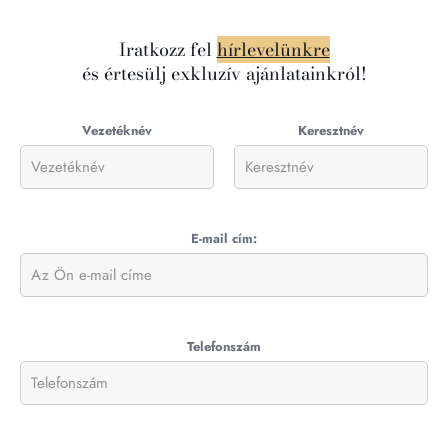
Iratkozz fel
hírlevelünkre
és értesülj exkluzív ajánlatainkról!
Vezetéknév
Keresztnév
E-mail cím:
Telefonszám