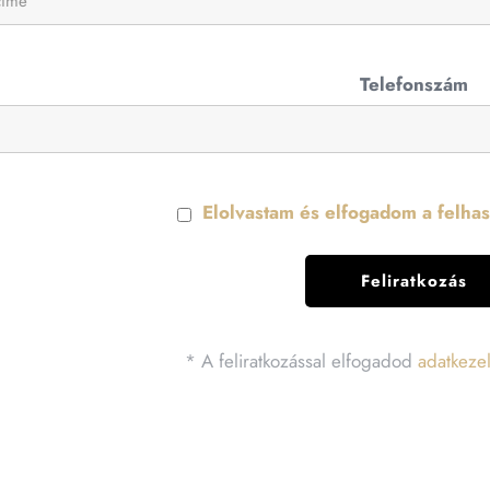
Telefonszám
Elolvastam és elfogadom a felhasz
* A feliratkozással elfogadod
adatkezel