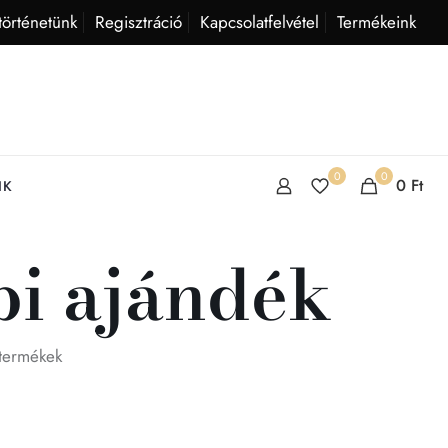
történetünk
Regisztráció
Kapcsolatfelvétel
Termékeink
0
0
0
Ft
IK
pi ajándék
 termékek