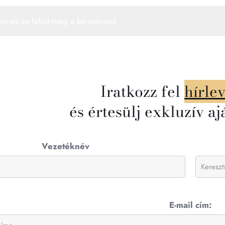
ermék se felelt meg a keresésnek.
Iratkozz fel
hírle
és értesülj exkluzív aj
Vezetéknév
E-mail cím: