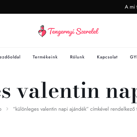
A mi 
ezdőoldal
Termékeink
Rólunk
Kapcsolat
GY
s valentin na
p
“különleges valentin napi ajándék” címkével rendelkező