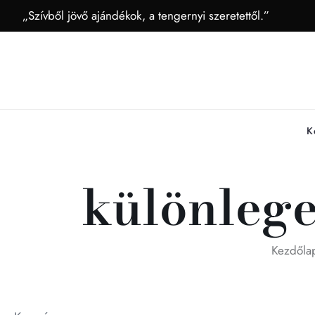
„Szívből jövő ajándékok, a tengernyi szeretettől.”
K
különlege
Kezdőla