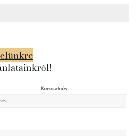
velünkre
ánlatainkról!
Keresztnév