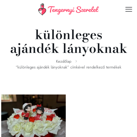
különleges
ajándék lányoknak
Kezdőlap
“különleges ajándék lányoknak” címkével rendelkező termékek