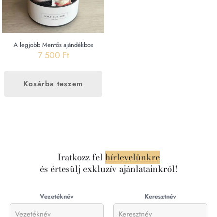
A legjobb Mentős ajándékbox
7 500
Ft
Kosárba teszem
Iratkozz fel
hírlevelünkre
és értesülj exkluzív ajánlatainkról!
Vezetéknév
Keresztnév