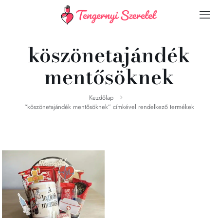
köszönetajándék
mentősöknek
Kezdőlap
“köszönetajándék mentősöknek” címkével rendelkező termékek