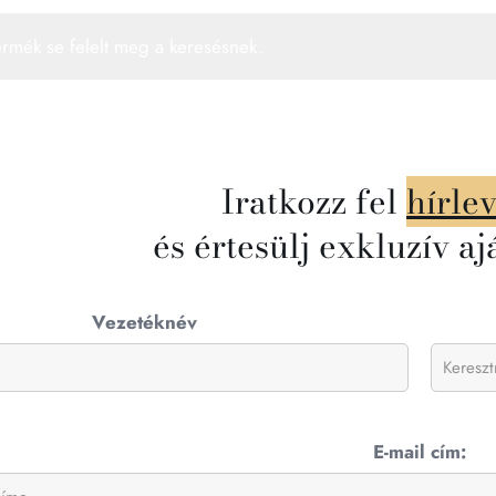
ermék se felelt meg a keresésnek.
Iratkozz fel
hírle
és értesülj exkluzív aj
Vezetéknév
E-mail cím: