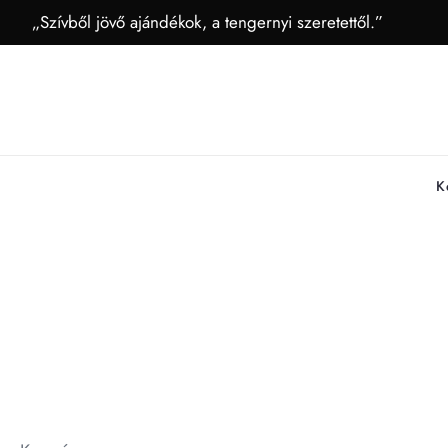
„Szívből jövő ajándékok, a tengernyi szeretettől.”
K