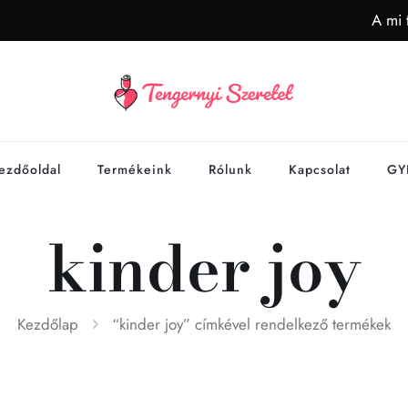
A mi 
ezdőoldal
Termékeink
Rólunk
Kapcsolat
GY
kinder joy
Kezdőlap
“kinder joy” címkével rendelkező termékek