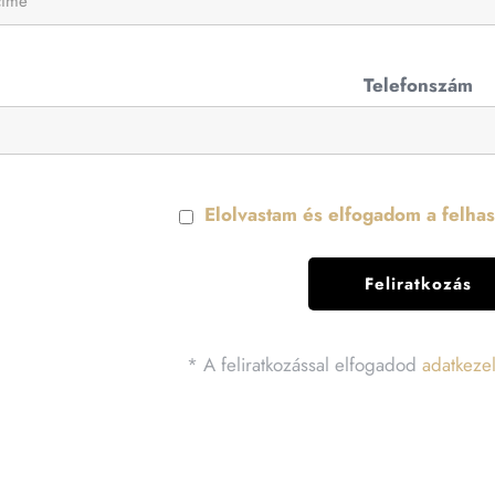
Telefonszám
Elolvastam és elfogadom a felhasz
* A feliratkozással elfogadod
adatkezel