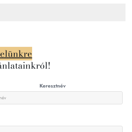
velünkre
ánlatainkról!
Keresztnév