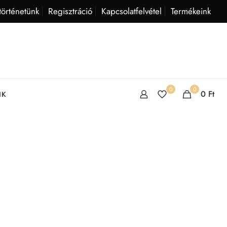
történetünk
Regisztráció
Kapcsolatfelvétel
Termékeink
0
0
0
Ft
IK