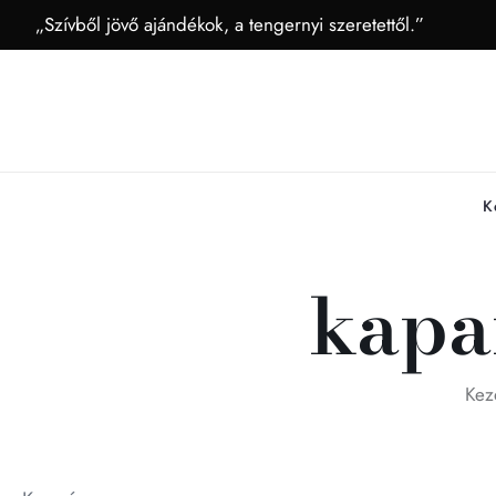
„Szívből jövő ajándékok, a tengernyi szeretettől.”
K
kapa
Kez