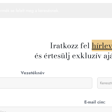
ermék se felelt meg a keresésnek.
Iratkozz fel
hírle
és értesülj exkluzív aj
Vezetéknév
E-mail cím: