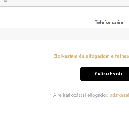
Telefonszám
Elolvastam és elfogadom a felhasz
* A feliratkozással elfogadod
adatkezel