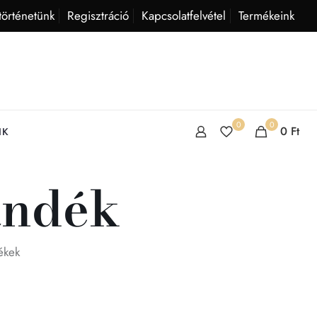
történetünk
Regisztráció
Kapcsolatfelvétel
Termékeink
0
0
0
Ft
IK
ándék
ékek