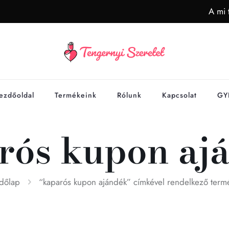
A mi 
ezdőoldal
Termékeink
Rólunk
Kapcsolat
GY
rós kupon aj
dőlap
“kaparós kupon ajándék” címkével rendelkező term