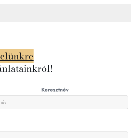
velünkre
ánlatainkról!
Keresztnév