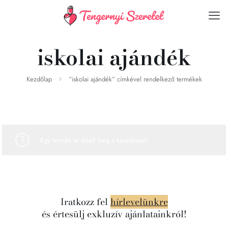
iskolai ajándék
Kezdőlap
“iskolai ajándék” címkével rendelkező termékek
Egy termék se felelt meg a keresésnek.
Iratkozz fel
hírlevelünkre
és értesülj exkluzív ajánlatainkról!