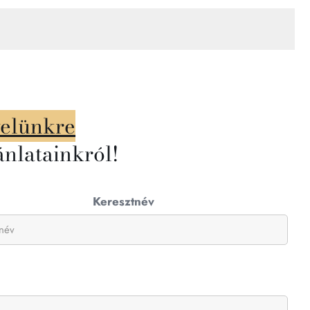
velünkre
ánlatainkról!
Keresztnév