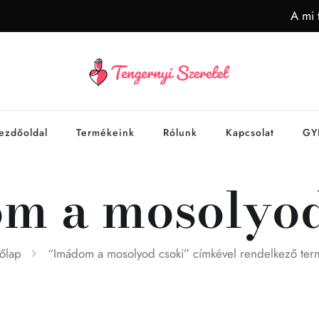
A mi 
ezdőoldal
Termékeink
Rólunk
Kapcsolat
GY
m a mosolyod
őlap
“Imádom a mosolyod csoki” címkével rendelkező ter