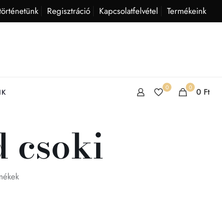
történetünk
Regisztráció
Kapcsolatfelvétel
Termékeink
0
0
0
Ft
IK
 csoki
mékek