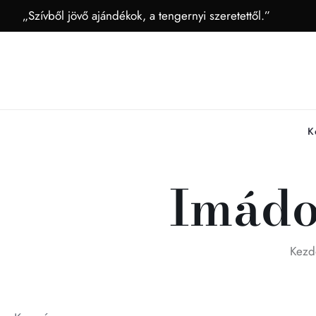
„Szívből jövő ajándékok, a tengernyi szeretettől.”
K
Imádo
Kezd