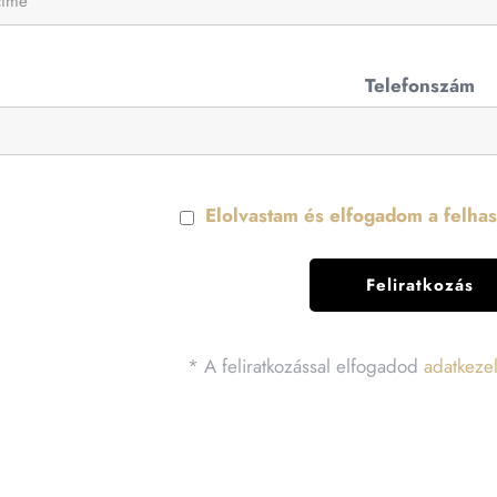
Telefonszám
Elolvastam és elfogadom a felhasz
* A feliratkozással elfogadod
adatkezel