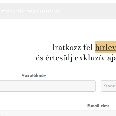
ermék se felelt meg a keresésnek.
Iratkozz fel
hírle
és értesülj exkluzív aj
Vezetéknév
E-mail cím: