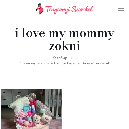
i love my mommy
zokni
Kezdőlap
“i love my mommy zokni” címkével rendelkező termékek