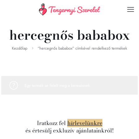
hercegnős bababox
Kezdőlap
“hercegnős bababox” címkével rendelkező termékek
Egy termék se felelt meg a keresésnek.
Iratkozz fel
hírlevelünkre
és értesülj exkluzív ajánlatainkról!