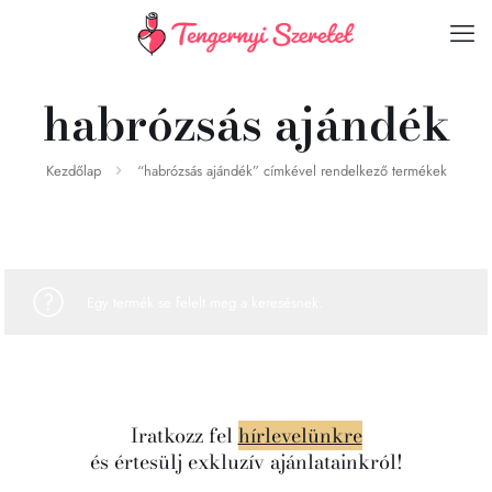
habrózsás ajándék
Kezdőlap
“habrózsás ajándék” címkével rendelkező termékek
Egy termék se felelt meg a keresésnek.
Iratkozz fel
hírlevelünkre
és értesülj exkluzív ajánlatainkról!