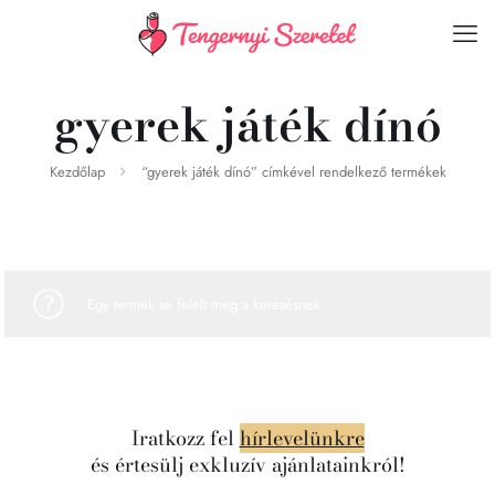
gyerek játék dínó
Kezdőlap
“gyerek játék dínó” címkével rendelkező termékek
Egy termék se felelt meg a keresésnek.
Iratkozz fel
hírlevelünkre
és értesülj exkluzív ajánlatainkról!