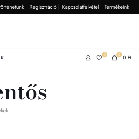
történetünk
Regisztráció
Kapcsolatfelvétel
Termékeink
0
0
0
Ft
IK
entős
ékek