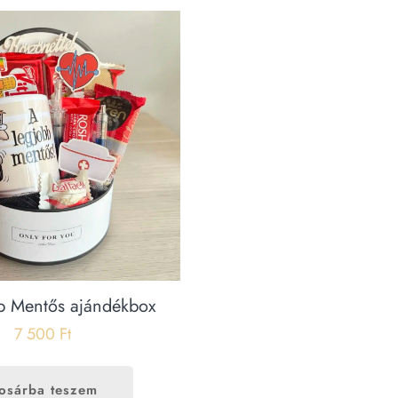
b Mentős ajándékbox
7 500
Ft
osárba teszem