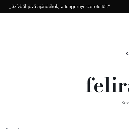
„Szívből jövő ajándékok, a tengernyi szeretettől.”
K
feli
Kez