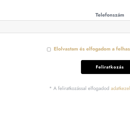
Telefonszám
Elolvastam és elfogadom a felhasz
* A feliratkozással elfogadod
adatkezel