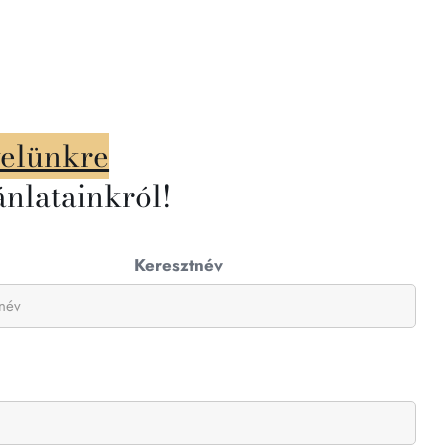
velünkre
ánlatainkról!
Keresztnév