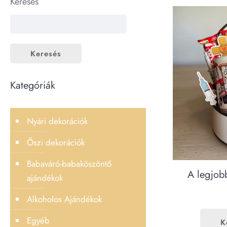
Keresés
Keresés
Kategóriák
Nyári dekorációk
Őszi dekorációk
Babaváró-babaköszöntő
A legjob
ajándékok
Alkoholos Ajándékok
Egyéb
K