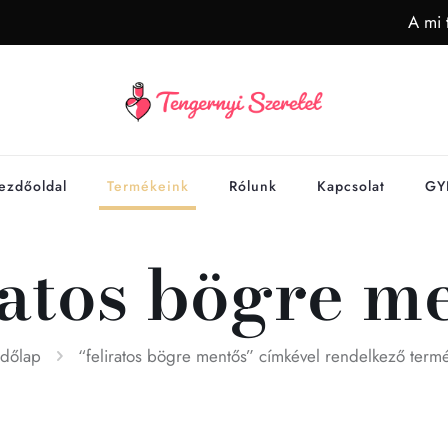
A mi 
ezdőoldal
Termékeink
Rólunk
Kapcsolat
GY
ratos bögre m
dőlap
“feliratos bögre mentős” címkével rendelkező term