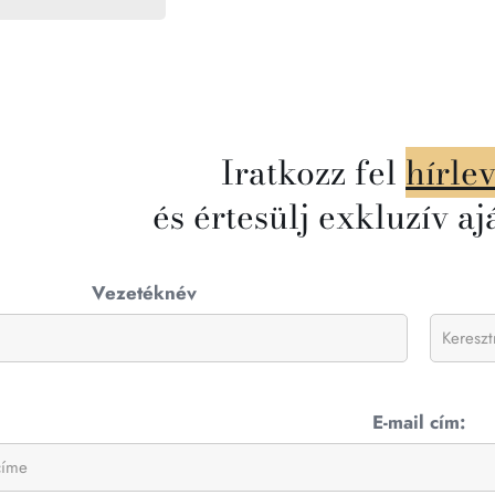
Iratkozz fel
hírle
és értesülj exkluzív aj
Vezetéknév
E-mail cím: