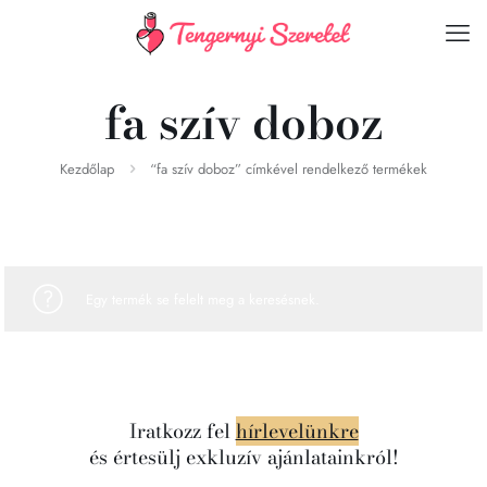
fa szív doboz
Kezdőlap
“fa szív doboz” címkével rendelkező termékek
Egy termék se felelt meg a keresésnek.
Iratkozz fel
hírlevelünkre
és értesülj exkluzív ajánlatainkról!