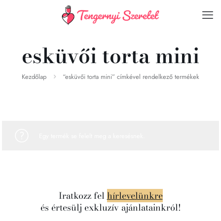
esküvői torta mini
Kezdőlap
“esküvői torta mini” címkével rendelkező termékek
Egy termék se felelt meg a keresésnek.
Iratkozz fel
hírlevelünkre
és értesülj exkluzív ajánlatainkról!