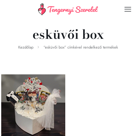
esküvői box
Kezdőlap
“esküvői box” címkével rendelkező termékek