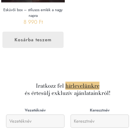
Esküvői box – stílusos emlék a nagy
napra
8 990
Ft
Kosárba teszem
Iratkozz fel
hírlevelünkre
és értesülj exkluzív ajánlatainkról!
Vezetéknév
Keresztnév