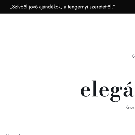
„Szívből jövő ajándékok, a tengernyi szeretettől.”
K
elegá
Kez