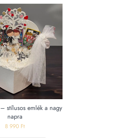
 – stílusos emlék a nagy
napra
8 990
Ft