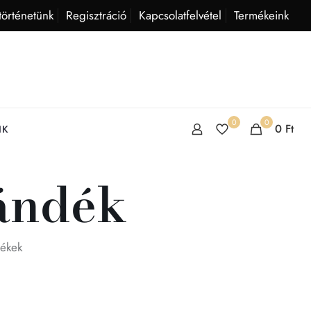
történetünk
Regisztráció
Kapcsolatfelvétel
Termékeink
0
0
0
Ft
IK
jándék
mékek