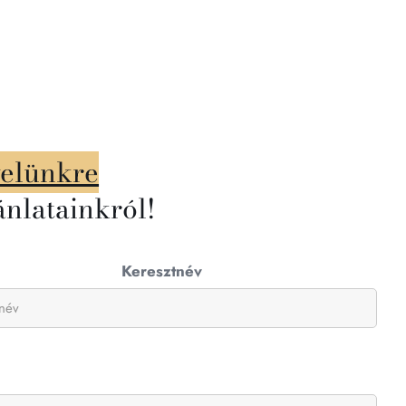
velünkre
ánlatainkról!
Keresztnév