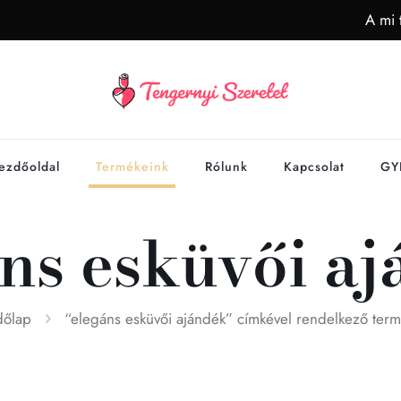
A mi 
ezdőoldal
Termékeink
Rólunk
Kapcsolat
GY
ns esküvői a
dőlap
“elegáns esküvői ajándék” címkével rendelkező ter