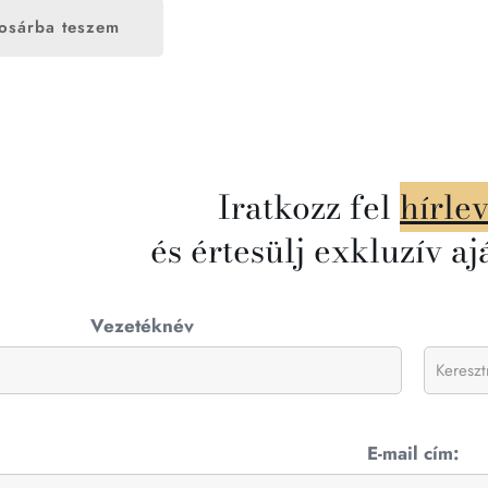
osárba teszem
Iratkozz fel
hírle
és értesülj exkluzív aj
Vezetéknév
E-mail cím: