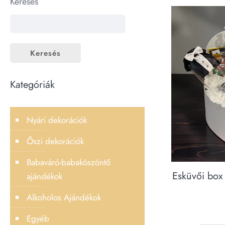
Keresés
Keresés
Kategóriák
Nyári dekorációk
Őszi dekorációk
Babaváró-babaköszöntő
Esküvői box
ajándékok
Alkoholos Ajándékok
Egyéb