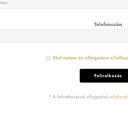
Telefonszám
Elolvastam és elfogadom a felhasz
* A feliratkozással elfogadod
adatkezel