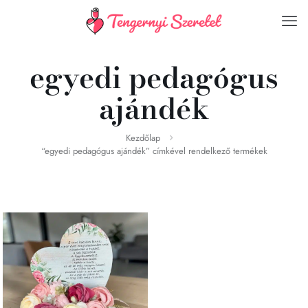
egyedi pedagógus
ajándék
Kezdőlap
“egyedi pedagógus ajándék” címkével rendelkező termékek