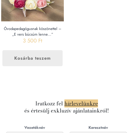
Óvodapedagógusnak köszönettel –
„E vers búcsúm lenne…”
3 500
Ft
Kosárba teszem
Iratkozz fel
hírlevelünkre
és értesülj exkluzív ajánlatainkról!
Vezetéknév
Keresztnév