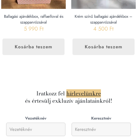
Ballagási ajándékbox, raffaelloval és
Krém színű ballagási ajándékbox –
szappanrózsával
szappanrózsával
5 990
Ft
4 500
Ft
Kosárba teszem
Kosárba teszem
Iratkozz fel
hírlevelünkre
és értesülj exkluzív ajánlatainkról!
Vezetéknév
Keresztnév