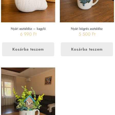
Nyári asztaldísz – kagyló
Nyári bögrés asztaldísz
6 990
Ft
5 500
Ft
Kosárba teszem
Kosárba teszem