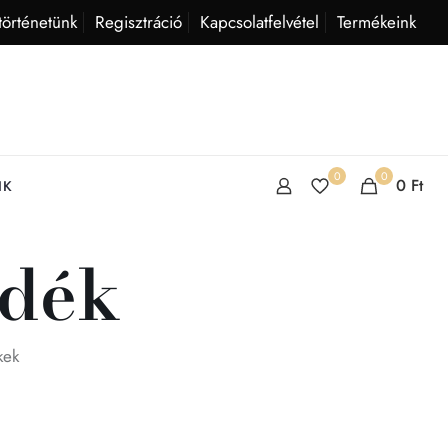
történetünk
Regisztráció
Kapcsolatfelvétel
Termékeink
0
0
0
Ft
IK
ndék
kek