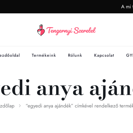
A mi 
ezdőoldal
Termékeink
Rólunk
Kapcsolat
GY
edi anya ajá
zdőlap
“egyedi anya ajándék” címkével rendelkező termé