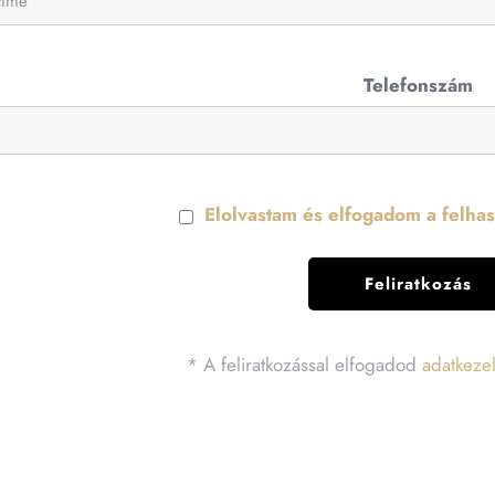
Telefonszám
Elolvastam és elfogadom a felhasz
* A feliratkozással elfogadod
adatkezel