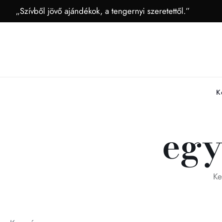
„Szívből jövő ajándékok, a tengernyi szeretettől.”
K
egy
Ke