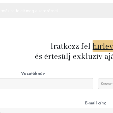
ermék se felelt meg a keresésnek.
Iratkozz fel
hírle
és értesülj exkluzív aj
Vezetéknév
E-mail cím: