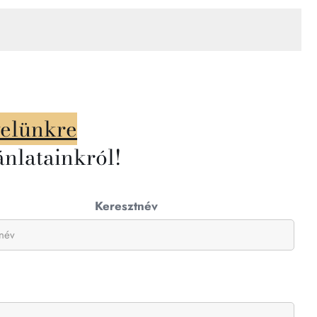
velünkre
ánlatainkról!
Keresztnév