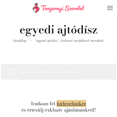
egyedi ajtódísz
Kezdőlap
“egyedi ajtódísz” címkével rendelkező termékek
Egy termék se felelt meg a keresésnek.
Iratkozz fel
hírlevelünkre
és értesülj exkluzív ajánlatainkról!