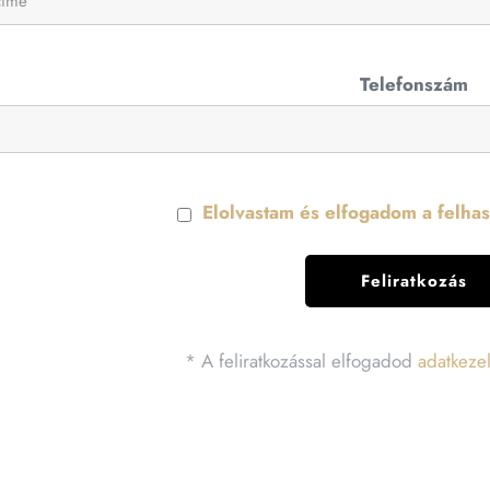
Telefonszám
Elolvastam és elfogadom a felhasz
* A feliratkozással elfogadod
adatkezel