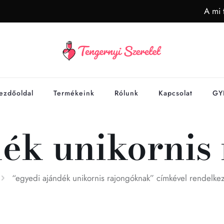
A mi 
ezdőoldal
Termékeink
Rólunk
Kapcsolat
GY
dék unikornis
“egyedi ajándék unikornis rajongóknak” címkével rendelke