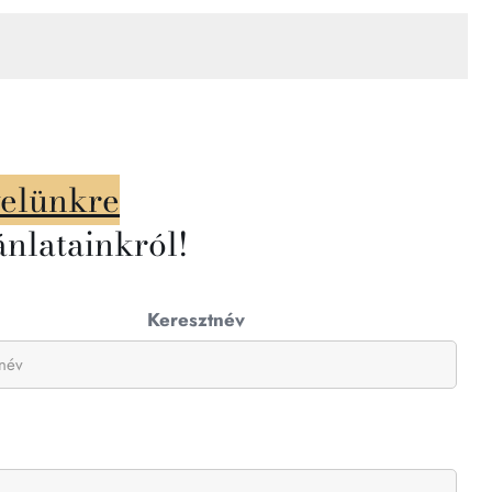
velünkre
ánlatainkról!
Keresztnév