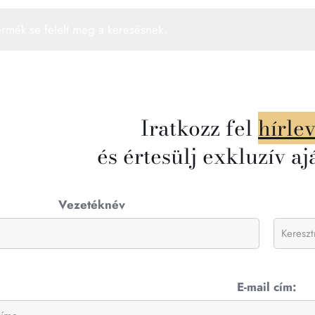
ermék se felelt meg a keresésnek.
Iratkozz fel
hírle
és értesülj exkluzív aj
Vezetéknév
E-mail cím: