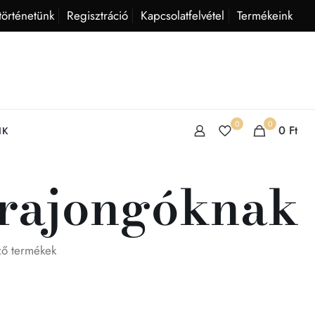
történetünk
Regisztráció
Kapcsolatfelvétel
Termékeink
0
0
0
Ft
IK
 rajongóknak
ző termékek