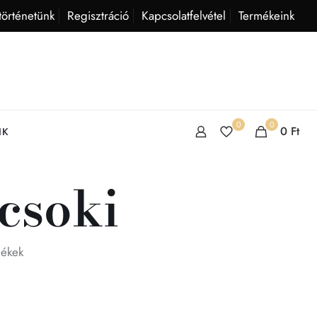
történetünk
Regisztráció
Kapcsolatfelvétel
Termékeink
0
0
0
Ft
IK
csoki
mékek