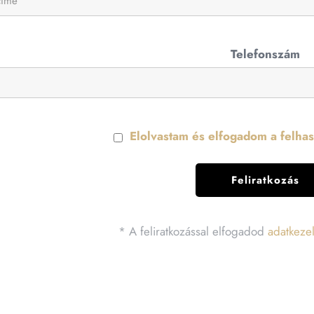
Telefonszám
Elolvastam és elfogadom a felhasz
* A feliratkozással elfogadod
adatkezel