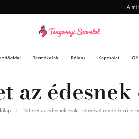
A mi 
ezdőoldal
Termékeink
Rólunk
Kapcsolat
GY
et az édesnek 
dőlap
“édeset az édesnek csoki” címkével rendelkező ter