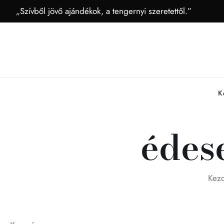
„Szívből jövő ajándékok, a tengernyi szeretettől.”
K
édes
Kez