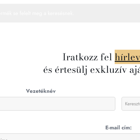
ermék se felelt meg a keresésnek.
Iratkozz fel
hírle
és értesülj exkluzív aj
Vezetéknév
E-mail cím: