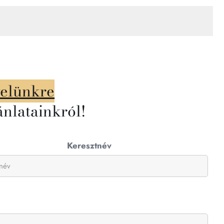
velünkre
ánlatainkról!
Keresztnév