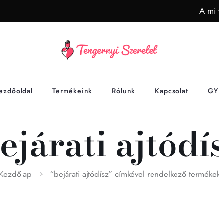
A mi 
ezdőoldal
Termékeink
Rólunk
Kapcsolat
GY
ejárati ajtódí
Kezdőlap
“bejárati ajtódísz” címkével rendelkező terméke