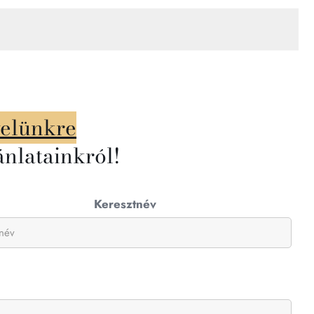
velünkre
ánlatainkról!
Keresztnév