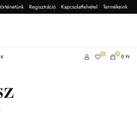
történetünk
Regisztráció
Kapcsolatfelvétel
Termékeink
0
0
0
Ft
IK
sz
k