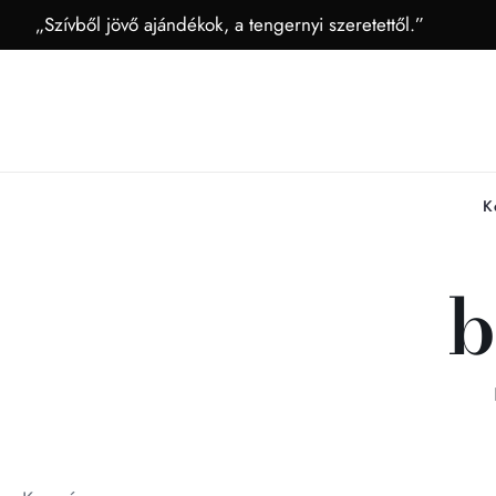
„Szívből jövő ajándékok, a tengernyi szeretettől.”
K
b