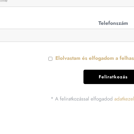
Telefonszám
Elolvastam és elfogadom a felhasz
* A feliratkozással elfogadod
adatkezel