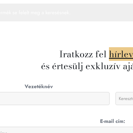
ermék se felelt meg a keresésnek.
Iratkozz fel
hírle
és értesülj exkluzív aj
Vezetéknév
E-mail cím: