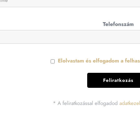
Telefonszám
Elolvastam és elfogadom a felhasz
* A feliratkozással elfogadod
adatkezel