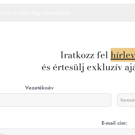
ermék se felelt meg a keresésnek.
Iratkozz fel
hírle
és értesülj exkluzív aj
Vezetéknév
E-mail cím: