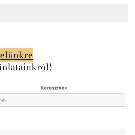
velünkre
ánlatainkról!
Keresztnév