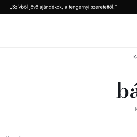
„Szívből jövő ajándékok, a tengernyi szeretettől.”
K
b