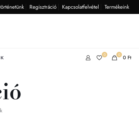
történetünk
Regisztráció
Kapcsolatfelvétel
Termékeink
0
0
0
Ft
IK
ió
k