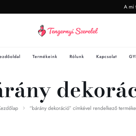
A mi 
ezdőoldal
Termékeink
Rólunk
Kapcsolat
GY
árány dekorác
Kezdőlap
“bárány dekoráció” címkével rendelkező terméke