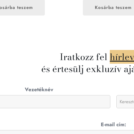
osárba teszem
Kosárba teszem
Iratkozz fel
hírle
és értesülj exkluzív aj
Vezetéknév
E-mail cím: