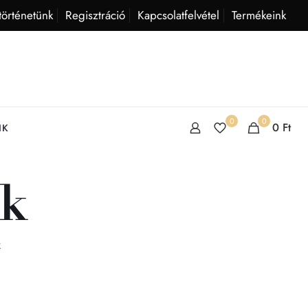
történetünk
Regisztráció
Kapcsolatfelvétel
Termékeink
0
0
0
Ft
IK
ék
k