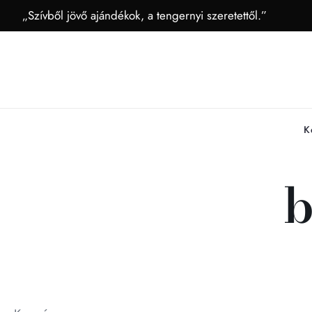
„Szívből jövő ajándékok, a tengernyi szeretettől.”
K
b