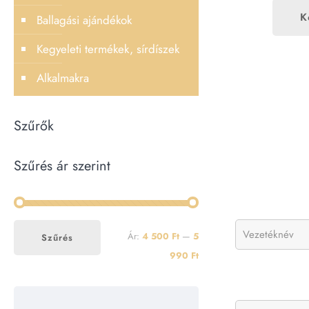
K
Ballagási ajándékok
Kegyeleti termékek, sírdíszek
Alkalmakra
Szűrők
Szűrés ár szerint
Min
Max
Ár:
4 500 Ft
—
5
Szűrés
ár
ár
990 Ft