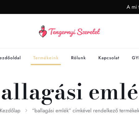
A mi 
ezdőoldal
Termékeink
Rólunk
Kapcsolat
GY
allagási eml
Kezdőlap
“ballagási emlék” címkével rendelkező terméke