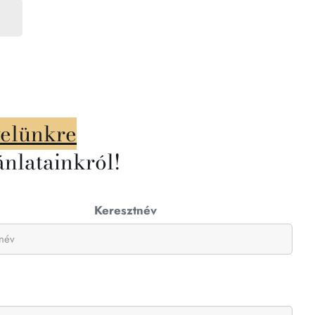
velünkre
ánlatainkról!
Keresztnév