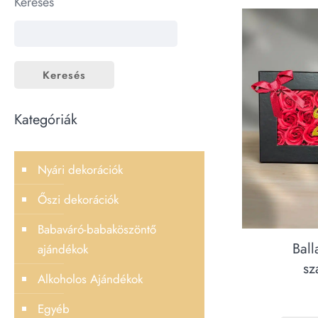
Keresés
Keresés
Kategóriák
Nyári dekorációk
Őszi dekorációk
Babaváró-babaköszöntő
Ball
ajándékok
sz
Alkoholos Ajándékok
Egyéb