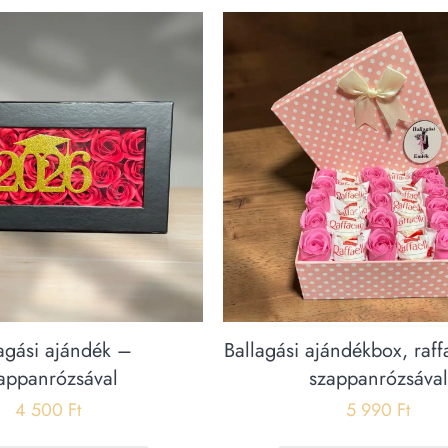
agási ajándék –
Ballagási ajándékbox, raff
appanrózsával
szappanrózsával
4 500
Ft
5 990
Ft