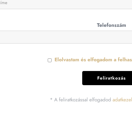
Telefonszám
Elolvastam és elfogadom a felhasz
* A feliratkozással elfogadod
adatkezel