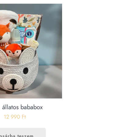
i állatos bababox
12 990
Ft
osárba teszem