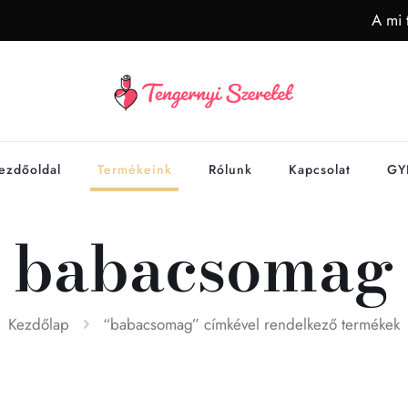
A mi 
ezdőoldal
Termékeink
Rólunk
Kapcsolat
GY
babacsomag
Kezdőlap
“babacsomag” címkével rendelkező termékek