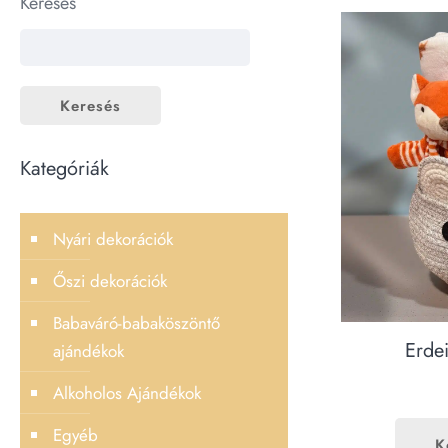
Keresés
Keresés
Kategóriák
Nyári dekorációk
Őszi dekorációk
Babaváró-babaköszöntő
Erde
ajándékok
Alkoholos Ajándékok
Egyéb
K