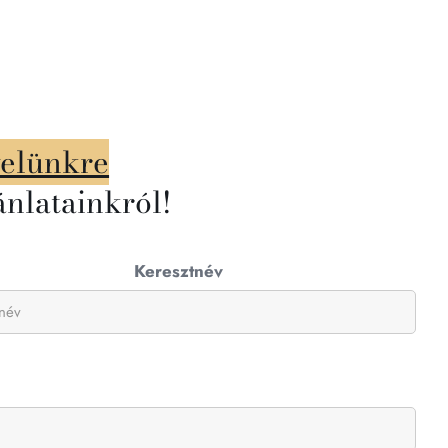
velünkre
ánlatainkról!
Keresztnév