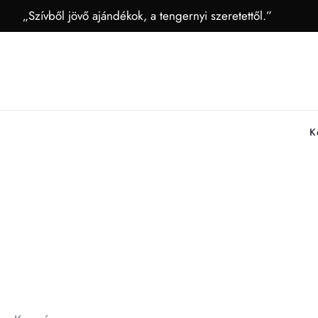
„Szívből jövő ajándékok, a tengernyi szeretettől.”
K