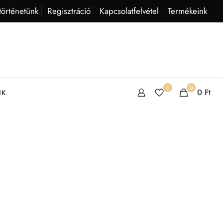
történetünk
Regisztráció
Kapcsolatfelvétel
Termékeink
0
0
0
Ft
IK