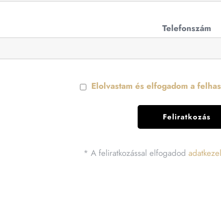
Telefonszám
Elolvastam és elfogadom a felhasz
* A feliratkozással elfogadod
adatkezel