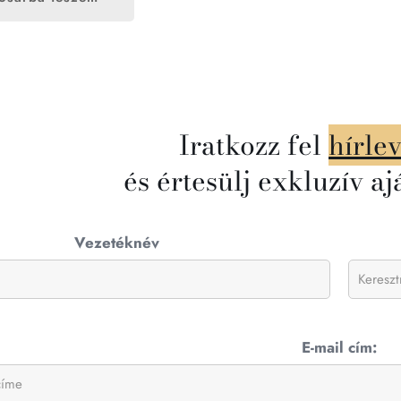
Iratkozz fel
hírle
és értesülj exkluzív aj
Vezetéknév
E-mail cím: