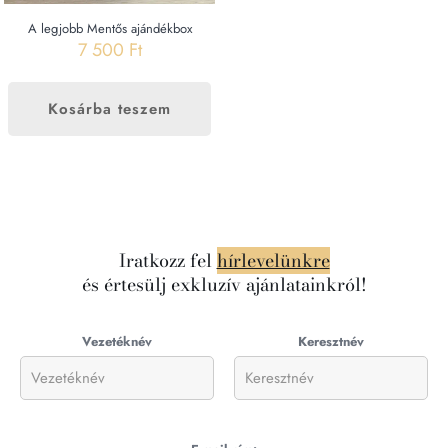
A legjobb Mentős ajándékbox
7 500
Ft
Kosárba teszem
Iratkozz fel
hírlevelünkre
és értesülj exkluzív ajánlatainkról!
Vezetéknév
Keresztnév