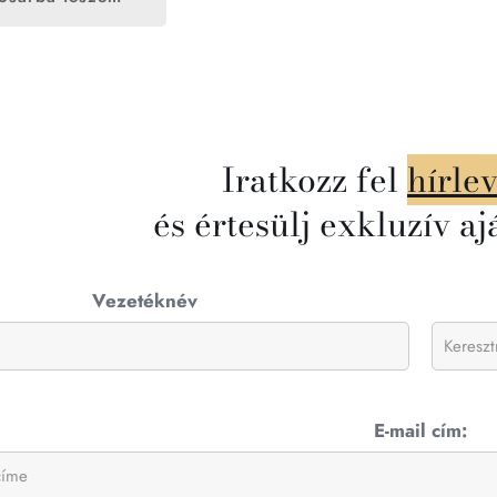
Iratkozz fel
hírle
és értesülj exkluzív aj
Vezetéknév
E-mail cím: