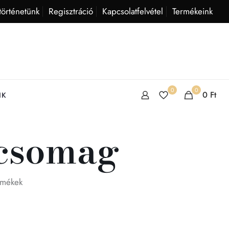
történetünk
Regisztráció
Kapcsolatfelvétel
Termékeink
0
0
0
Ft
IK
 csomag
rmékek