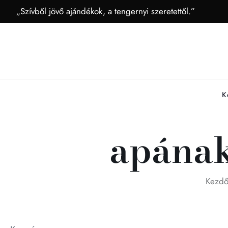
„Szívből jövő ajándékok, a tengernyi szeretettől.”
K
apának
Kezdő