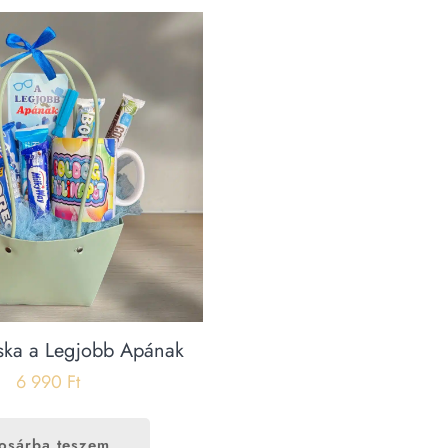
ska a Legjobb Apának
6 990
Ft
osárba teszem