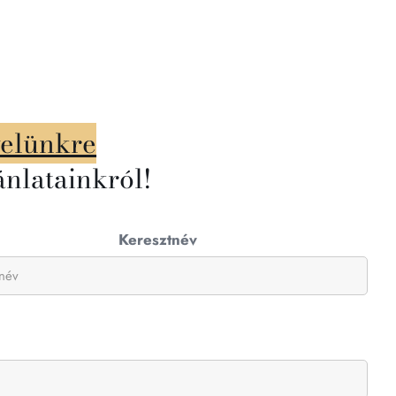
velünkre
ánlatainkról!
Keresztnév