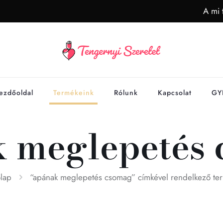
A mi 
ezdőoldal
Termékeink
Rólunk
Kapcsolat
GY
 meglepetés
lap
“apának meglepetés csomag” címkével rendelkező te