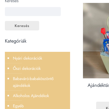
Keresés
Keresés
Kategóriák
Nyári dekorációk
Őszi dekorációk
Babaváró-babaköszöntő
Ajándéktá
ajándékok
Alkoholos Ajándékok
Egyéb
K