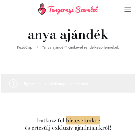
anya ajándék
Kezdőlap
“anya ajándék” címkével rendelkező termékek
Egy termék se felelt meg a keresésnek.
Iratkozz fel
hírlevelünkre
és értesülj exkluzív ajánlatainkról!